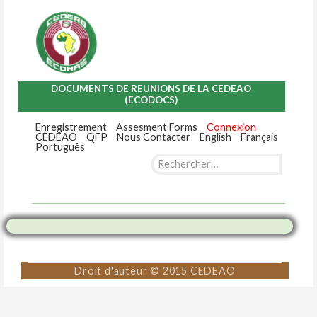
DOCUMENTS DE REUNIONS DE LA CEDEAO
(ECODOCS)
Enregistrement
Assesment Forms
Connexion
CEDEAO
QFP
Nous Contacter
English
Français
Português
Rechercher :
Skip
to
content
Droit d'auteur © 2015 CEDEAO