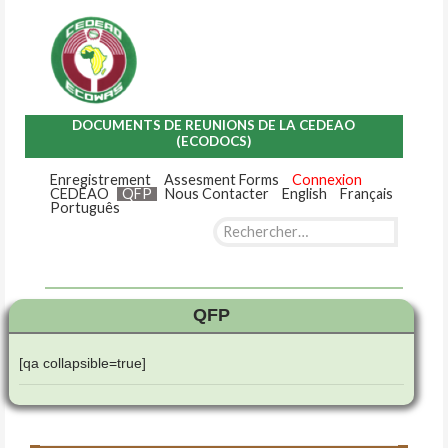
DOCUMENTS DE REUNIONS DE LA CEDEAO
(ECODOCS)
Enregistrement
Assesment Forms
Connexion
CEDEAO
QFP
Nous Contacter
English
Français
Português
Rechercher :
Skip
to
content
QFP
[qa collapsible=true]