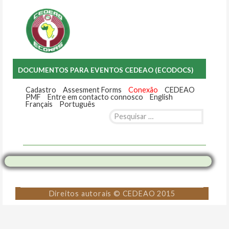
DOCUMENTOS PARA EVENTOS CEDEAO (ECODOCS)
Cadastro
Assesment Forms
Conexão
CEDEAO
PMF
Entre em contacto connosco
English
Français
Português
Pesquisar
por:
Skip
to
content
Direitos autorais © CEDEAO 2015